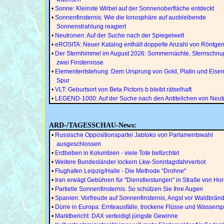
•
Sonne: Kleinste Wirbel auf der Sonnenoberfläche entdeckt
•
Sonnenfinsternis: Wie die Ionosphäre auf ausbleibende
Sonnenstrahlung reagiert
•
Neutronen: Auf der Suche nach der Spiegelwelt
•
eROSITA: Neuer Katalog enthält doppelte Anzahl von Röntge
•
Der Sternhimmel im August 2026: Sommernächte, Sternschn
zwei Finsternisse
•
Elemententstehung: Dem Ursprung von Gold, Platin und Eisen
Spur
•
VLT: Geburtsort von Beta Pictoris b bleibt rätselhaft
•
LEGEND-1000: Auf der Suche nach den Antiteilchen von Neut
ARD-/TAGESSCHAU-News:
•
Russische Oppositionspartei Jabloko von Parlamentswahl
ausgeschlossen
•
Erdbeben in Kolumbien - viele Tote befürchtet
•
Weitere Bundesländer lockern Lkw-Sonntagsfahrverbot
•
Flughafen Leipzig/Halle - Die Methode "Drohne"
•
Iran erwägt Gebühren für "Dienstleistungen" in Straße von Ho
•
Partielle Sonnenfinsternis: So schützen Sie Ihre Augen
•
Spanien: Vorfreude auf Sonnenfinsternis, Angst vor Waldbrän
•
Dürre in Europa: Ernteausfälle, trockene Flüsse und Wassers
•
Marktbericht: DAX verteidigt jüngste Gewinne